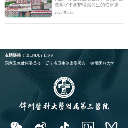
教学水平和护理实习生的临床操作
能力，营造夯基础、强技能、促提
2025-01-26
升的良好氛围，1月21日，由我院
教务部、护理部联合举办的2024-2
025学年护理师生技能大赛在临床
技能培训中心举行。医院护理部主
任王静主持开幕式。
友情链接
FRIENDLY LINK
国家卫生健康委员会
辽宁省卫生健康委员会
锦州医科大学