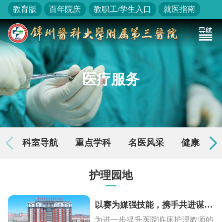
教育版
百年院庆
教职工/学生入口
就医指南
医疗服务
科室导航
重点学科
名医风采
健康检查
护理园地
以赛为媒强技能，携手共进谋新篇 | 锦医三院成功举办护理师生技能大赛
为进一步提升医院临床护理教师的